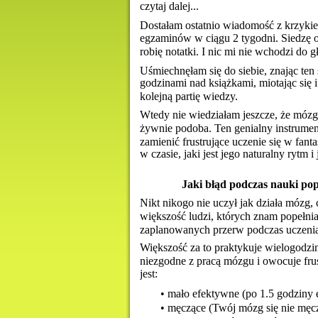
czytaj dalej... 
Dostałam ostatnio wiadomość z krzyki
egzaminów w ciągu 2 tygodni. Siedzę o
robię notatki. I nic mi nie wchodzi do 
Uśmiechnęłam się do siebie, znając ten 
godzinami nad książkami, miotając się 
kolejną partię wiedzy.
Wtedy nie wiedziałam jeszcze, że mózg 
żywnie podoba. Ten genialny instrument 
zamienić frustrujące uczenie się w fan
w czasie, jaki jest jego naturalny rytm
Jaki błąd podczas nauki po
Nikt nikogo nie uczył jak działa mózg,
większość ludzi, których znam popełni
zaplanowanych przerw podczas uczenia s
Większość za to praktykuje wielogodzinn
niezgodne z pracą mózgu i owocuje fru
jest:
• mało efektywne (po 1.5 godziny 
• męczące (Twój mózg się nie męczy