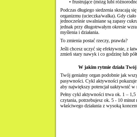
• frustrujące (mózg lubi różnorodn
Podczas długiego siedzenia skracają si
organizmu (ucieczka/walka). Gdy ciało 
jednocześnie uwalniane są zapasy cukru do
jednak przy długotrwałym okresie wzras
myślenia i działania.
To zmienia postać rzeczy, prawda?
Jeśli chcesz uczyć się efektywnie, z ł
zmień stary nawyk i co godzinę lub pół
W jakim rytmie działa Twó
Twój genialny organ podobnie jak wszy
pasywności. Cykl aktywności pokazuje,
aby największy potencjał uaktywnić w 
Pełny cykl aktywności trwa ok. 1 – 1,5
czytania, potrzebujesz ok. 5 - 10 minu
właściwego działania z wysoką koncent