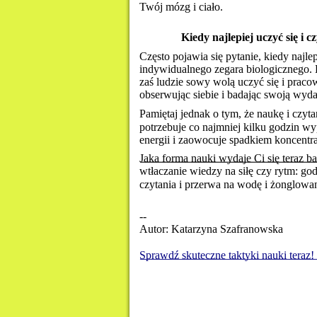
Twój mózg i ciało.
Kiedy najlepiej uczyć się i c
Często pojawia się pytanie, kiedy najlep
indywidualnego zegara biologicznego.
zaś ludzie sowy wolą uczyć się i praco
obserwując siebie i badając swoją wyda
Pamiętaj jednak o tym, że naukę i czyt
potrzebuje co najmniej kilku godzin w
energii i zaowocuje spadkiem koncentra
Jaka forma nauki wydaje Ci się teraz ba
wtłaczanie wiedzy na siłę czy rytm: go
czytania i przerwa na wodę i żonglowan
-- 
Autor: Katarzyna Szafranowska
Sprawdź skuteczne taktyki nauki teraz!