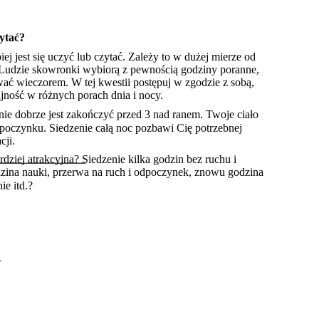
zytać?
iej jest się uczyć lub czytać. Zależy to w dużej mierze od 
 Ludzie skowronki wybiorą z pewnością godziny poranne, 
wać wieczorem. W tej kwestii postępuj w zgodzie z sobą, 
jność w różnych porach dnia i nocy.
anie dobrze jest zakończyć przed 3 nad ranem. Twoje ciało 
ypoczynku. Siedzenie całą noc pozbawi Cię potrzebnej 
cji.
rdziej atrakcyjna? Siedzenie kilka godzin bez ruchu i 
dzina nauki, przerwa na ruch i odpoczynek, znowu godzina 
ie itd.?