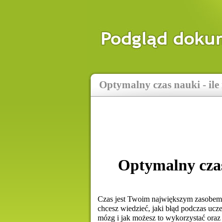
Optymalny czas nauki - ile 
Optymalny czas 
Czas jest Twoim największym zasobem. 
chcesz wiedzieć, jaki błąd podczas ucze
mózg i jak możesz to wykorzystać oraz 