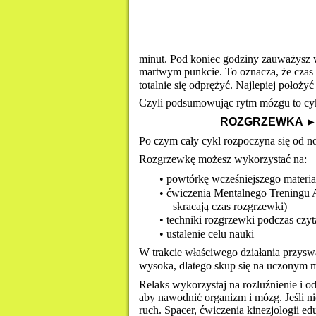
minut. Pod koniec godziny zauważysz w
martwym punkcie. To oznacza, że czas n
totalnie się odprężyć. Najlepiej położyć
Czyli podsumowując rytm mózgu to cy
ROZGRZEWKA 
►
Po czym cały cykl rozpoczyna się od n
Rozgrzewkę możesz wykorzystać na:
• powtórkę wcześniejszego materia
• ćwiczenia Mentalnego Treningu 
skracają czas rozgrzewki) 
• techniki rozgrzewki podczas czy
• ustalenie celu nauki 
W trakcie właściwego działania przyswaj
wysoka, dlatego skup się na uczonym mat
Relaks wykorzystaj na rozluźnienie i 
aby nawodnić organizm i mózg. Jeśli ni
ruch. Spacer, ćwiczenia kinezjologii e