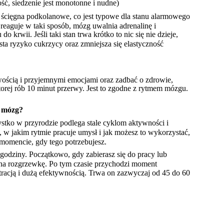
ość, siedzenie jest monotonne i nudne) 
ę ścięgna podkolanowe, co jest typowe dla stanu alarmowego 
reaguje w taki sposób, mózg uwalnia adrenalinę i 
 krwii. Jeśli taki stan trwa krótko to nic się nie dzieje, 
ta ryzyko cukrzycy oraz zmniejsza się elastyczność 
atwością i przyjemnymi emocjami oraz zadbać o zdrowie, 
torej rób 10 minut przerwy. Jest to zgodne z rytmem mózgu.
j mózg?
stko w przyrodzie podlega stale cyklom aktywności i 
 w jakim rytmie pracuje umysł i jak możesz to wykorzystać, 
momencie, gdy tego potrzebujesz.
 godziny. Początkowo, gdy zabierasz się do pracy lub 
t na rozgrzewkę. Po tym czasie przychodzi moment 
racją i dużą efektywnością. Trwa on zazwyczaj od 45 do 60 