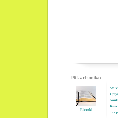
Plik z chomika:
Starc
Optym
Nauka
Konce
Ebooki
Jak p