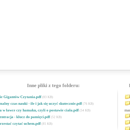
Inne pliki z tego folderu:
ie Gigantów Czytania.pdf
(83 KB)
alny czas nauki - ile i jak się uczyć skutecznie.pdf
(76 KB)
 w ławce czy hamaku, czyli o postawie ciała.pdf
mar
(54 KB)
ntracja - klucz do pamięci.pdf
(52 KB)
rzestać czytać uchem.pdf
(85 KB)