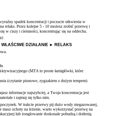
yraźny spadek koncentracji i poczucie utkwienia w 
a relaks. Przez kolejne 5 - 10 możesz zrobić przerwę i 
 się w ciszy i ciemności, koncentrując się na oddechu.
kl:
 
WŁAŚCIWE DZIAŁANIE 
► 
RELAKS 
owa.
łu 
Aktywizacyjnego (MTA to proste łamigłówki, które 
tania (czytanie pionowe, zygzakiem z dużym tempem) 
asz informacje najszybciej, a Twoja koncentracja jest 
eriale i zajmuj się tylko nim.
odpoczynek. W trakcie przerwy pij dużo wody niegazowanej, 
e masz ochoty na leżenie, warto wykorzystać przerwę na 
dukacyjnej lub żonglowanie doskonale pobudzą i dotlenią 