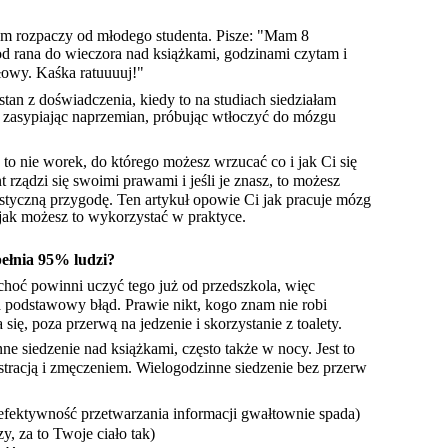
em rozpaczy od młodego studenta. Pisze: "Mam 8 
d rana do wieczora nad książkami, godzinami czytam i 
głowy. Kaśka ratuuuuj!"
stan z doświadczenia, kiedy to na studiach siedziałam 
i zasypiając naprzemian, próbując wtłoczyć do mózgu 
to nie worek, do którego możesz wrzucać co i jak Ci się 
rządzi się swoimi prawami i jeśli je znasz, to możesz 
tastyczną przygodę. Ten artykuł opowie Ci jak pracuje mózg 
 i jak możesz to wykorzystać w praktyce.
pełnia 95% ludzi?
 choć powinni uczyć tego już od przedszkola, więc 
a podstawowy błąd. Prawie nikt, kogo znam nie robi 
ię, poza przerwą na jedzenie i skorzystanie z toalety.
e siedzenie nad książkami, często także w nocy. Jest to 
stracją i zmęczeniem. Wielogodzinne siedzenie bez przerw 
efektywność przetwarzania informacji gwałtownie spada) 
, za to Twoje ciało tak) 