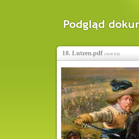
18. Lutzen.pdf
(
3640 KB
)