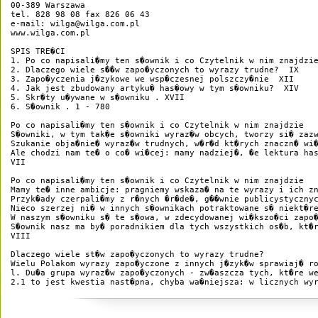
00-389 Warszawa

tel. 828 98 08 fax 826 06 43

e-mail: wilga@wilga.com.pl

www.wilga.com.pl

SPIS TRE�CI

1. Po co napisali�my ten s�ownik i co Czytelnik w nim znajdzie
2. Dlaczego wiele s��w zapo�yczonych to wyrazy trudne?  IX

3. Zapo�yczenia j�zykowe we wsp�czesnej polszczy�nie  XII

4. Jak jest zbudowany artyku� has�owy w tym s�owniku?  XIV

5. Skr�ty u�ywane w s�owniku . XVII

6. S�ownik . 1 - 780

Po co napisali�my ten s�ownik i co Czytelnik w nim znajdzie

S�owniki, w tym tak�e s�owniki wyraz�w obcych, tworzy si� zaz
Szukanie obja�nie� wyraz�w trudnych, w�r�d kt�rych znaczn� wi
Ale chodzi nam te� o co� wi�cej: mamy nadziej�, �e lektura ha
VII

Po co napisali�my ten s�ownik i co Czytelnik w nim znajdzie

Mamy te� inne ambicje: pragniemy wskaza� na te wyrazy i ich z
Przyk�ady czerpali�my z r�nych �r�de�, g��wnie publicystyczny
Nieco szerzej ni� w innych s�ownikach potraktowane s� niekt�r
W naszym s�owniku s� te s�owa, w zdecydowanej wi�kszo�ci zapo
S�ownik nasz ma by� poradnikiem dla tych wszystkich os�b, kt�
VIII

Dlaczego wiele st�w zapo�yczonych to wyrazy trudne?

Wielu Polakom wyrazy zapo�yczone z innych j�zyk�w sprawiaj� r
l. Du�a grupa wyraz�w zapo�yczonych - zw�aszcza tych, kt�re w
2.1 to jest kwestia nast�pna, chyba wa�niejsza: w licznych wy