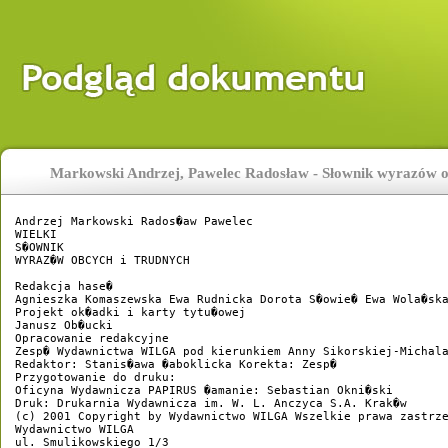
Markowski Andrzej, Pawelec Radosław - Słownik wyrazów ob
Andrzej Markowski Rados�aw Pawelec

WIELKI

S�OWNIK

WYRAZ�W OBCYCH i TRUDNYCH

Redakcja hase�

Agnieszka Komaszewska Ewa Rudnicka Dorota S�owie� Ewa Wola�ska
Projekt ok�adki i karty tytu�owej

Janusz Ob�ucki

Opracowanie redakcyjne

Zesp� Wydawnictwa WILGA pod kierunkiem Anny Sikorskiej-Michala
Redaktor: Stanis�awa �aboklicka Korekta: Zesp�

Przygotowanie do druku:

Oficyna Wydawnicza PAPIRUS �amanie: Sebastian Okni�ski

Druk: Drukarnia Wydawnicza im. W. L. Anczyca S.A. Krak�w

(c) 2001 Copyright by Wydawnictwo WILGA Wszelkie prawa zastrze
Wydawnictwo WILGA

ul. Smulikowskiego 1/3
