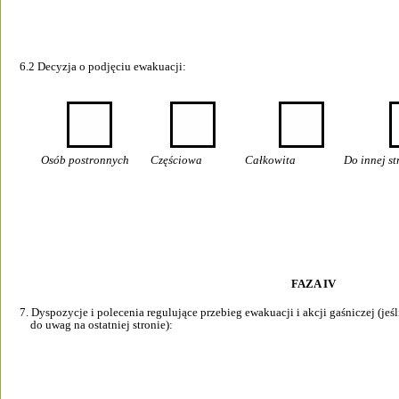
6.2 Decyzja o podjęciu ewakuacji:  
        Osób postronnych        Częściowa                Całkowita                  Do innej
FAZA IV 
7. Dyspozycje i polecenia regulujące przebieg ewakuacji i akcji gaśniczej (jeśli 
    do uwag na ostatniej stronie):       