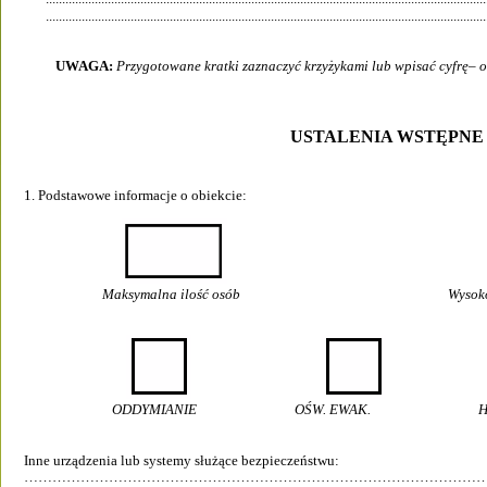
.......................................................................................................................................
UWAGA: 
Przygotowane kratki zaznaczyć krzyżykami lub wpisać cyfrę– o
USTALENIA WSTĘPNE
1. Podstawowe informacje o obiekcie: 
Maksymalna ilość osób 
                                
ODDYMIANIE                              OŚW. EWAK.                           
Inne urządzenia lub systemy służące bezpieczeństwu: 
……………………………………………………………………………………