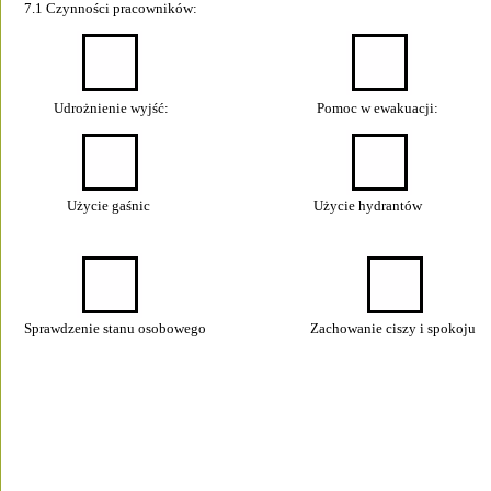
7.1 Czynności pracowników: 
         Udrożnienie wyjść:  
                         Pomoc w ewakuacji: 
             Użycie gaśnic 
                        Użycie hydrantów  
         
Sprawdzenie stanu osobowego 
                       Zachowanie ciszy i spokoju  